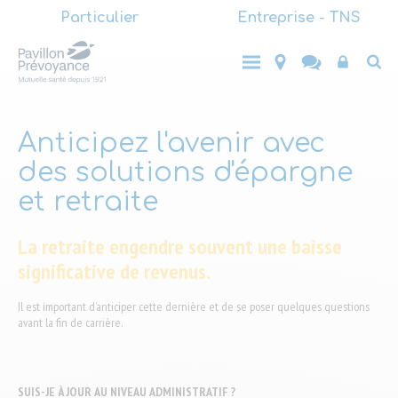
Main
Aller
Particulier
Entreprise - TNS
au
(LVL1)
Main
contenu
Entreprise
Top
Particulier
- TNS
principal
(LVL1)
End-
user
Anticipez l'avenir avec
des solutions d'épargne
et retraite
La retraite engendre souvent une baisse
significative de revenus.
Il est important d’anticiper cette dernière et de se poser quelques questions
avant la fin de carrière.
SUIS-JE À JOUR AU NIVEAU ADMINISTRATIF ?