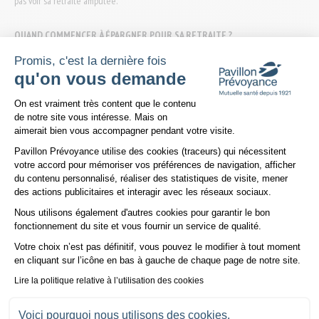
pas voir sa retraite amputée.
QUAND COMMENCER À ÉPARGNER POUR SA RETRAITE ?
L’incertitude quant à l’évolution du système des retraites en France conduit de
nombreuses personnes à économiser durant une grande partie de leur vie
Promis, c'est la dernière fois
active afin de se constituer un revenu complémentaire pour leur retraite.
qu'on vous demande
Dans les faits, plus l’épargne débute tôt, moins l’effort financier à fournir est
Plateforme de Gestion du Consentem
important à l’approche de la retraite.
On est vraiment très content que le contenu
Il revient à chacun d’épargner pour sa retraite comme il l’entend, en prenant
de notre site vous intéresse. Mais on
en compte sa situation tout comme ses différentes charges actuelles et
aimerait bien vous accompagner pendant votre visite.
futures.
Pavillon Prévoyance utilise des cookies (traceurs) qui nécessitent
votre accord pour mémoriser vos préférences de navigation, afficher
POSSÉDEZ-VOUS VOTRE RÉSIDENCE PRINCIPALE ?
du contenu personnalisé, réaliser des statistiques de visite, mener
Acquérir sa résidence principale et s’acquitter de la totalité de l’éventuel
des actions publicitaires et interagir avec les réseaux sociaux.
crédit souscrit avant sa retraite est une stratégie intéressante pour préparer sa
retraite financièrement.
Nous utilisons également d'autres cookies pour garantir le bon
Axeptio consent
En effet, posséder sa résidence principale à l’approche de la retraite signifie
fonctionnement du site et vous fournir un service de qualité.
éliminer un poste de dépense relativement coûteux de son futur budget.
Votre choix n’est pas définitif, vous pouvez le modifier à tout moment
L’argent non consacré au logement pourra être employé à d’autres fins.
en cliquant sur l’icône en bas à gauche de chaque page de notre site.
Lire la politique relative à l’utilisation des cookies
Voici pourquoi nous utilisons des cookies.