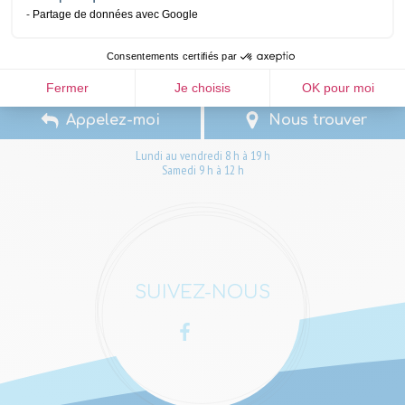
NOUS CONTACTER
Partage de données avec Google
Consentements certifiés par
Écrivez-nous
05 57 81 24 41
Fermer
Je choisis
OK pour moi
Appelez-moi
Nous trouver
Lundi au vendredi 8 h à 19 h
Samedi 9 h à 12 h
SUIVEZ-NOUS
Facebook
LinkedIn