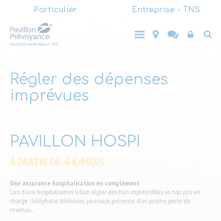
Main
Aller
Particulier
Entreprise - TNS
au
(LVL1)
Main
contenu
Entreprise
Top
Particulier
- TNS
principal
(LVL1)
End-
user
Régler des dépenses
imprévues
PAVILLON HOSPI
À PARTIR DE 4 €/MOIS
Une assurance hospitalisation en complément
Lors d’une hospitalisation il faut régler des frais imprévisibles et non pris en
charge : téléphone, télévision, journaux, présence d’un proche, perte de
revenus...