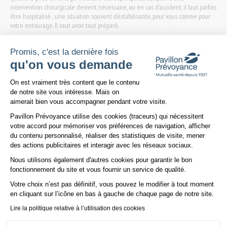
intervention chirurgicale devient nécessaire, ou en cas d’accident, il faut parfois
être hospitalisé : une situation souvent déstabilisante, pour vous comme pour
votre entourage. Il vaut avoir tout préparé.
Outre les questions essentielles à se poser : dans quel établissement de santé
Promis, c'est la dernière fois
souhaitez-vous être admis et quel praticien sera en charge de votre dossier ?
qu'on vous demande
Vous devrez préparer les divers documents demandés en amont de votre
Plateforme de Gestion du Consentem
hospitalisation : votre carte vitale, votre attestation de vos droits à jour, votre
On est vraiment très content que le contenu
carnet de santé ainsi que votre carte mutualiste de tiers payant
Pavillon
de notre site vous intéresse. Mais on
Prévoyance
auprès duquel vous aurez pris soin, en amont, de faire une
aimerait bien vous accompagner pendant votre visite.
demande de prise en charge hospitalière.
Pavillon Prévoyance utilise des cookies (traceurs) qui nécessitent
votre accord pour mémoriser vos préférences de navigation, afficher
Une hospitalisation peut coûter cher, avoir une complémentaire santé chez
du contenu personnalisé, réaliser des statistiques de visite, mener
Pavillon Prévoyance
permet de diminuer votre reste à charge et ainsi être
des actions publicitaires et interagir avec les réseaux sociaux.
remboursé des frais non pris en charge par la Sécurité sociale, tels que les
dépassements d'honoraires, la chambre particulière, le forfait journalier
Nous utilisons également d'autres cookies pour garantir le bon
Axeptio consent
hospitalier… sans oublier les services d’assistance inclus et pratiques tels que
fonctionnement du site et vous fournir un service de qualité.
la prise en charge d'un taxi ou d'une ambulance, une aide ménagère à votre
retour, la prise en charge de vos animaux domestiques.
Votre choix n’est pas définitif, vous pouvez le modifier à tout moment
en cliquant sur l’icône en bas à gauche de chaque page de notre site.
(1) Sous réserve des délais d’attente.
Lire la politique relative à l’utilisation des cookies