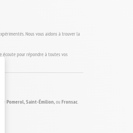
xpérimentés. Nous vous aidons à trouver la 
re écoute pour répondre à toutes vos 
t : Personnalisez vos Options
mme 
Pomerol, Saint-Émilion, 
ou
 Fronsac
. 