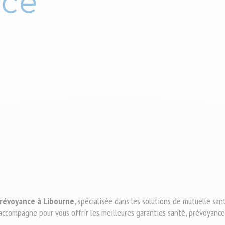
nce
amille en cas de décès
Parler mutuelle
Guides pratiques : dentaire, optique et
ent vos obsèques
r et d'aujourd'hui
audition
Prévoyance à Libourne
, spécialisée dans les solutions de mutuelle san
ccompagne pour vous offrir les meilleures garanties santé, prévoyance et