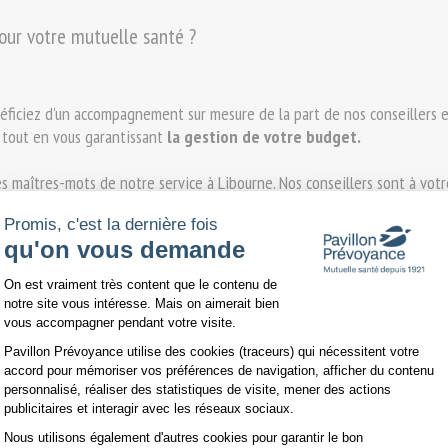
pour votre mutuelle santé ?
éficiez d'un accompagnement sur mesure de la part de nos conseillers e
, tout en vous garantissant 
la gestion de votre budget.
es maîtres-mots de notre service à Libourne. Nos conseillers sont à vot
ection possible.
Promis, c'est la dernière fois
qu'on vous demande
Plateforme de Gestion du Consentemen
On est vraiment très content que le contenu de
notre site vous intéresse. Mais on aimerait bien
vous accompagner pendant votre visite.
otre agence est facilement accessible depuis les communes voisines co
Pavillon Prévoyance utilise des cookies (traceurs) qui nécessitent votre
 discuter de vos besoins.
accord pour mémoriser vos préférences de navigation, afficher du contenu
personnalisé, réaliser des statistiques de visite, mener des actions
publicitaires et interagir avec les réseaux sociaux.
Nous utilisons également d'autres cookies pour garantir le bon
Axeptio consent