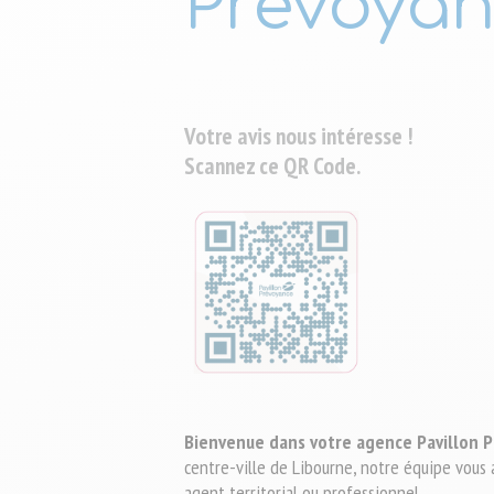
Prévoya
Protéger votre f
Travailleur non salarié (TNS)
patrimoine
Prévoir sereinem
Combattant d'hie
Complémentaire santé solidaire
Conseillère Sociale
Votre avis nous intéresse !
Scannez ce QR Code.
Bienvenue dans votre agence Pavillon 
centre-ville de Libourne, notre équipe vous a
agent territorial ou professionnel.