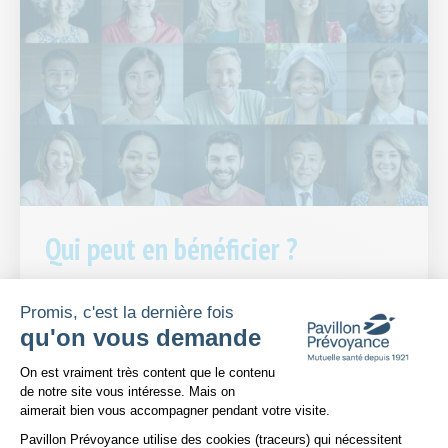
Qui peut en bénéficier ?
L’offre 100% santé s’adresse à toutes les personnes disposant d’une
Promis, c'est la dernière fois
complémentaire santé responsable. Mais elle n’est pas obligatoire et
qu'on vous demande
chacun reste libre de choisir les équipements qu’il souhaite.
Plateforme de Gestion du Consentem
On est vraiment très content que le contenu
de notre site vous intéresse. Mais on
aimerait bien vous accompagner pendant votre visite.
Pavillon Prévoyance utilise des cookies (traceurs) qui nécessitent